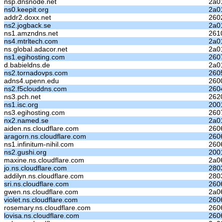
nsp.dnsnode.net
2a0
ns0.keepit.org
2a0
addr2.doxx.net
2602
ns2.jogback.se
2a0
ns1.amzndns.net
261
ns4.mtrltech.com
2a0
ns.global.adacor.net
2a0
ns1.egihosting.com
2607
d.babieldns.de
2a0
ns2.tornadovps.com
2605
adns4.upenn.edu
260
ns2.f5clouddns.com
260
ns3.pch.net
262
ns1.isc.org
200
ns3.egihosting.com
2607
nx2.named.se
2a0
aiden.ns.cloudflare.com
260
aragorn.ns.cloudflare.com
260
ns1.infinitum-nihil.com
260
ns2.gushi.org
2001
maxine.ns.cloudflare.com
2a0
jo.ns.cloudflare.com
280
addilyn.ns.cloudflare.com
280
sri.ns.cloudflare.com
260
gwen.ns.cloudflare.com
2a0
violet.ns.cloudflare.com
260
rosemary.ns.cloudflare.com
260
lovisa.ns.cloudflare.com
260