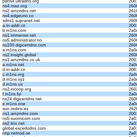
pdns4.ultradns.org
200
ns4.mao.org
260
ns2.amzndns.net
261
ns4.edgeuno.co
260
sdns1.supranet.net
260
a.in-addr.cn
2001
b.m1ns.com
2a0
ns1.immense.net
260
ns5.administrator.no
260
ns100.digicertdns.com
2600
a.m1ns.com
2a0
ns2.insight.global
2600
ns1.amzndns.co.uk
200
a.m1ns.net
2a0
d.in-addr.cn
200
c.m1ns.org
2a0
d.m1ns.xyz
2a0
d.m1ns.us
2a0
ns2.iocoop.org
2602
f.m1ns.fyi
2a0d
ns24.digicertdns.net
260
e.m1ns.one
2a0
sun.rediris.es
262
ns1.amzndns.com
2001
ns5.suomicom.com
2a0
ns2.linx.net
2a0
global.excedodns.com
2a0
nnp.netnod.se
2a0