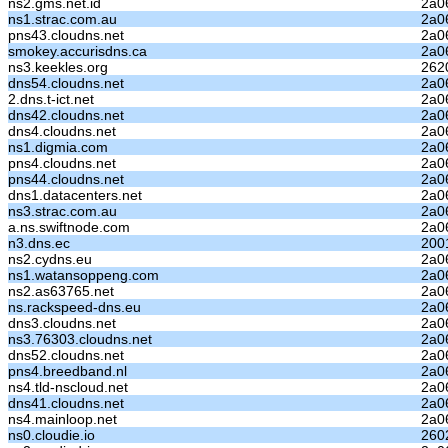
ns2.gms.net.id
2a06
ns1.strac.com.au
2a06
pns43.cloudns.net
2a06
smokey.accurisdns.ca
2a06
ns3.keekles.org
262
dns54.cloudns.net
2a06
2.dns.t-ict.net
2a0
dns42.cloudns.net
2a0
dns4.cloudns.net
2a06
ns1.digmia.com
2a06
pns4.cloudns.net
2a06
pns44.cloudns.net
2a06
dns1.datacenters.net
2a0
ns3.strac.com.au
2a06
a.ns.swiftnode.com
2a06
n3.dns.ec
200
ns2.cydns.eu
2a06
ns1.watansoppeng.com
2a0
ns2.as63765.net
2a06
ns.rackspeed-dns.eu
2a06
dns3.cloudns.net
2a06
ns3.76303.cloudns.net
2a0
dns52.cloudns.net
2a06
pns4.breedband.nl
2a06
ns4.tld-nscloud.net
2a0
dns41.cloudns.net
2a0
ns4.mainloop.net
2a0
ns0.cloudie.io
260