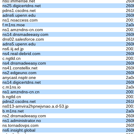
ns0.immense.net
260
ns25.digicertdns.net
260
pdns1.cscdns.net
261
adns6.upenn.edu
260
ns1.noaccess.com
200
f.m1ns.moe
2a0d
ns1.amzndns-cn.com
2001
ns14.dnsmadeeasy.com
260
dns02.salesforce.com
261
adns5.upenn.edu
260
ns6.iij.ad.jp
200
ns4.real-debrid.com
260
c.ngtld.cn
2001
ns4.dnsmadeeasy.com
260
ns41.constellix.net
260
ns2.edgeuno.com
260
anycast.nsptr.one
2a0
ns14.digicertdns.net
2600
c.m1ns.io
2a0
ns1.amzndns-cn.cn
200
b.ngtld.cn
2001
pdns2.cscdns.net
261
ns013-amvira2hpnejvnao.a.d-53.jp
200
b.m1ns.net
2a0
ns2.dnsmadeeasy.com
260
ns1.administrator.no
260
ns.tornadovps.com
260
ns6.insight.global
260