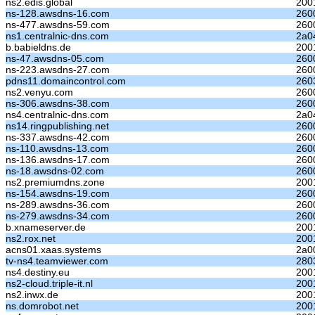
ns2.edis.global
200
ns-128.awsdns-16.com
260
ns-477.awsdns-59.com
260
ns1.centralnic-dns.com
2a0
b.babieldns.de
200
ns-47.awsdns-05.com
260
ns-223.awsdns-27.com
260
pdns11.domaincontrol.com
2603
ns2.venyu.com
260
ns-306.awsdns-38.com
260
ns4.centralnic-dns.com
2a0
ns14.ringpublishing.net
260
ns-337.awsdns-42.com
260
ns-110.awsdns-13.com
260
ns-136.awsdns-17.com
260
ns-18.awsdns-02.com
260
ns2.premiumdns.zone
200
ns-154.awsdns-19.com
260
ns-289.awsdns-36.com
260
ns-279.awsdns-34.com
260
b.xnameserver.de
200
ns2.rox.net
200
acns01.xaas.systems
2a0
tv-ns4.teamviewer.com
280
ns4.destiny.eu
200
ns2-cloud.triple-it.nl
200
ns2.inwx.de
200
ns.domrobot.net
200