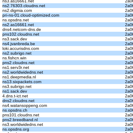
ns3.as16661.net
2a0
ns2.76303.cloudns.net
2a0
ns2.digmia.com
2a06
pri-ns-01.cloud-optimized.com
2a0
ns.opsdns.net
2a06
ns2.as16661.net
2a0
dns4.netcom-dns.de
2a0
pns102.cloudns.net
2a06
ns3.sack.dev
2a06
ns4.jvanbreda.be
2a0
loki.accurisdns.com
2a06
ns2.subrigo.net
2a0
ns.fishcn.win
2a06
pns2.cloudns.net
2a06
ns1.serv3r.net
2a06
ns2.worldwidedns.net
2a06
ns1.deepmedia.nl
2a06
ns13.sixpackets.com
2a06
ns3.subrigo.net
2a0
ns1.sack.dev
2a06
4.dns.t-ict.net
2a0
dns2.cloudns.net
2a06
ns4.watansoppeng.com
2a0
ns.opsdns.ch
2a06
pns101.cloudns.net
2a06
pns2.breedband.nl
2a06
ns3.worldwidedns.net
2a06
ns.opsdns.org
2a06