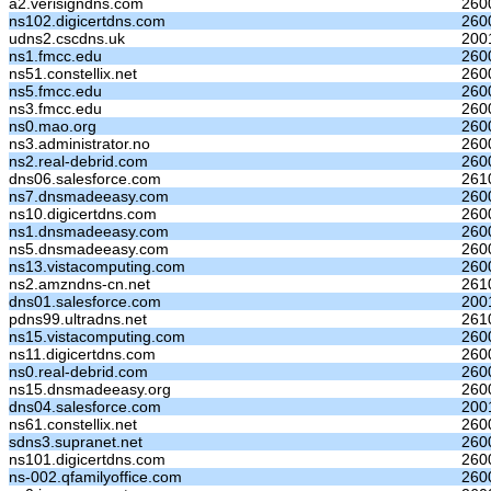
a2.verisigndns.com
260
ns102.digicertdns.com
2600
udns2.cscdns.uk
200
ns1.fmcc.edu
260
ns51.constellix.net
260
ns5.fmcc.edu
260
ns3.fmcc.edu
260
ns0.mao.org
260
ns3.administrator.no
260
ns2.real-debrid.com
260
dns06.salesforce.com
261
ns7.dnsmadeeasy.com
260
ns10.digicertdns.com
2600
ns1.dnsmadeeasy.com
260
ns5.dnsmadeeasy.com
260
ns13.vistacomputing.com
260
ns2.amzndns-cn.net
261
dns01.salesforce.com
2001
pdns99.ultradns.net
261
ns15.vistacomputing.com
260
ns11.digicertdns.com
2600
ns0.real-debrid.com
260
ns15.dnsmadeeasy.org
260
dns04.salesforce.com
200
ns61.constellix.net
260
sdns3.supranet.net
260
ns101.digicertdns.com
2600
ns-002.qfamilyoffice.com
260