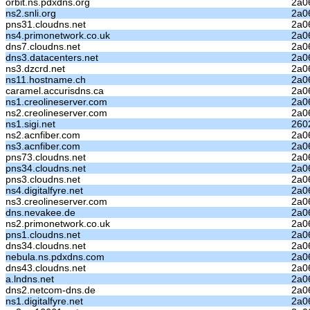
orbit.ns.pdxdns.org
2a06
ns2.snli.org
2a06
pns31.cloudns.net
2a06
ns4.primonetwork.co.uk
2a06
dns7.cloudns.net
2a06
dns3.datacenters.net
2a0
ns3.dzcrd.net
2a06
ns11.hostname.ch
2a06
caramel.accurisdns.ca
2a06
ns1.creolineserver.com
2a0
ns2.creolineserver.com
2a0
ns1.sigi.net
2602
ns2.acnfiber.com
2a06
ns3.acnfiber.com
2a06
pns73.cloudns.net
2a06
pns34.cloudns.net
2a06
pns3.cloudns.net
2a06
ns4.digitalfyre.net
2a0
ns3.creolineserver.com
2a0
dns.nevakee.de
2a0
ns2.primonetwork.co.uk
2a06
pns1.cloudns.net
2a06
dns34.cloudns.net
2a0
nebula.ns.pdxdns.com
2a06
dns43.cloudns.net
2a0
a.lndns.net
2a06
dns2.netcom-dns.de
2a0
ns1.digitalfyre.net
2a0