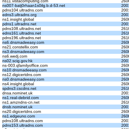
ns11.vistacomputing.com
260
ns007-batj0rhaan1s0ilg.b.d-53.net
200
pdns104.ultradns.com
2001
edns3.ultradns.org
200
ns1.insight.global
260
pdns1.ultradns.net
2001
pdns108.ultradns.net
261
edns161.ultradns.net
261
pdns196.ultradns.net
261
ns6.dnsmadeeasy.com
260
ns21.constellix.com
260
ns3.dnsmadeeasy.com
260
ns6.wedj.com
260
ns02.scig.gov.hk
2001
ns-003.qfamilyoffice.com
260
ns10.dnsmadeeasy.com
260
ns12.digicertdns.com
2600
ns0.dnsmadeeasy.com
260
ns4.insight.global
260
spdns3.cscdns.net
261
dnsa.nominet.uk
200
ns1.real-debrid.com
260
ns1.amzndns-cn.net
261
dnsb.nominet.uk
200
ns20.digicertdns.com
260
ns1.edgeuno.com
260
pdns108.ultradns.com
2001
pdns153.ultradns.com
2001