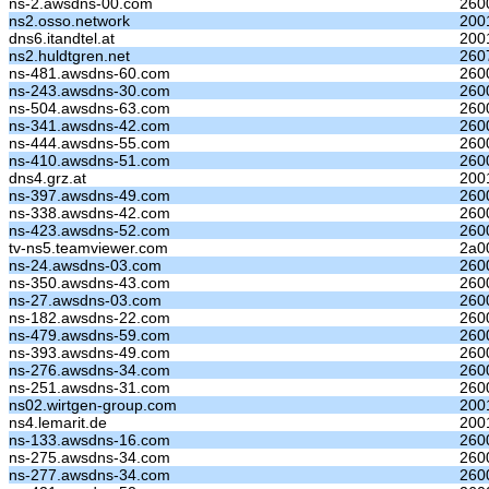
ns-2.awsdns-00.com
260
ns2.osso.network
200
dns6.itandtel.at
200
ns2.huldtgren.net
2607
ns-481.awsdns-60.com
260
ns-243.awsdns-30.com
260
ns-504.awsdns-63.com
260
ns-341.awsdns-42.com
260
ns-444.awsdns-55.com
260
ns-410.awsdns-51.com
260
dns4.grz.at
200
ns-397.awsdns-49.com
260
ns-338.awsdns-42.com
260
ns-423.awsdns-52.com
260
tv-ns5.teamviewer.com
2a0
ns-24.awsdns-03.com
260
ns-350.awsdns-43.com
260
ns-27.awsdns-03.com
260
ns-182.awsdns-22.com
260
ns-479.awsdns-59.com
260
ns-393.awsdns-49.com
260
ns-276.awsdns-34.com
260
ns-251.awsdns-31.com
260
ns02.wirtgen-group.com
200
ns4.lemarit.de
200
ns-133.awsdns-16.com
260
ns-275.awsdns-34.com
260
ns-277.awsdns-34.com
260