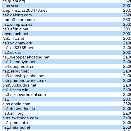
ns.gushi.org
262
c.ns.vsix.fr
200
ampr-ns1.as203478.net
200
ns2.delong.com
262
name3.glorb.com
260
ns1.crimpac.net
260
ns3.afrinic.net
200
anyns.pch.net
200
NS1.HE.net
200
ns3.vnv.network
2a06
ns1.as63765.net
2a06
ns2.sox.rs
200
ns1.webspacehosting.net
2a0
ns1.blendbyte.net
2a06
ns4.deepmedia.nl
2a06
ns2.serv3r.net
2a06
ns3.alanyhq-global.net
2a06
ns5.primonetwork.co.uk
2a06
pns53.cloudns.net
2a0
ns1.fishcn.win
2a06
ns0.rijksoverheidnl.com
2a06
ns1
200
c.ns.apple.com
262
ns1.itcrew-dns.de
2a06
ns3.snli.org
2a06
b.ns.swiftnode.com
2a06
ns1.gms.net.id
2a06
ns1.trelane.net
262