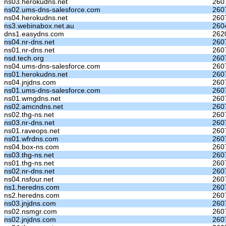
ns03.herokudns.net
260
ns02.ums-dns-salesforce.com
260
ns04.herokudns.net
260
ns3.webinabox.net.au
260
dns1.easydns.com
262
ns04.nr-dns.net
260
ns01.nr-dns.net
260
nsd.tech.org
2607
ns04.ums-dns-salesforce.com
260
ns01.herokudns.net
260
ns04.jnjdns.com
260
ns01.ums-dns-salesforce.com
260
ns01.wmgdns.net
260
ns02.amcndns.net
260
ns02.thg-ns.net
260
ns03.nr-dns.net
260
ns01.raveops.net
260
ns01.wfrdns.com
260
ns04.box-ns.com
260
ns03.thg-ns.net
260
ns01.thg-ns.net
260
ns02.nr-dns.net
260
ns04.nsfour.net
260
ns1.heredns.com
260
ns2.heredns.com
260
ns03.jnjdns.com
260
ns02.nsmgr.com
260
ns02.jnjdns.com
260