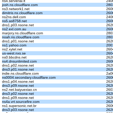
ns4.serveriai.lt
240
josh.ns.cloudflare.com
280
ns3.network1.net
2600
dimitris.ns.cloudflare.com
260
ns2ns.dell.com
240
ns5.as8758.net
2600
dns1.p03.nsone.net
262
ns2.exl.com.au
2600
marjory.ns.cloudflare.com
280
noah.ns.cloudflare.com
280
dns1.p01.nsone.net
262
ns1.yahoo.com
200
ns2.xytel.net
260
us-west.nxs.se
260
ns0.bbcdns.net
262
ns4.dnsunlimited.com
260
dns1.p02.nsone.net
262
dns3.p01.nsone.net
262
indie.ns.cloudflare.com
2a0
ns0004.secondary.cloudflare.com
260
dns1.p04.nsone.net
262
dns3.p09.nsone.net
262
ns2.net.baiyuexiao.cn
260
dns3.p02.nsone.net
262
dns1.p09.nsone.net
262
ns4a.vrt.sourcefire.com
262
ns1.supersonic.net.br
260
dns3.p03.nsone.net
262