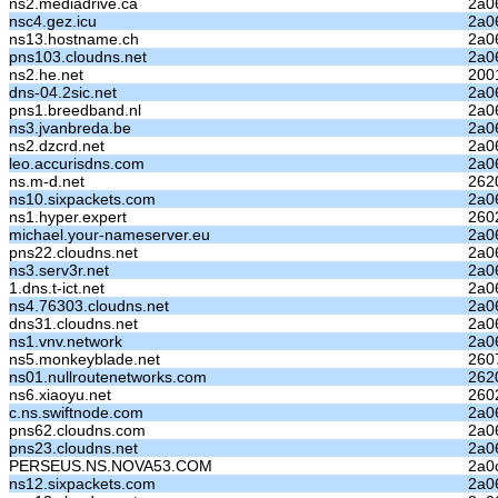
ns2.mediadrive.ca
2a06
nsc4.gez.icu
2a0
ns13.hostname.ch
2a06
pns103.cloudns.net
2a06
ns2.he.net
200
dns-04.2sic.net
2a06
pns1.breedband.nl
2a06
ns3.jvanbreda.be
2a0
ns2.dzcrd.net
2a06
leo.accurisdns.com
2a06
ns.m-d.net
262
ns10.sixpackets.com
2a06
ns1.hyper.expert
2602
michael.your-nameserver.eu
2a06
pns22.cloudns.net
2a06
ns3.serv3r.net
2a06
1.dns.t-ict.net
2a0
ns4.76303.cloudns.net
2a0
dns31.cloudns.net
2a0
ns1.vnv.network
2a06
ns5.monkeyblade.net
260
ns01.nullroutenetworks.com
262
ns6.xiaoyu.net
2602
c.ns.swiftnode.com
2a06
pns62.cloudns.com
2a06
pns23.cloudns.net
2a06
PERSEUS.NS.NOVA53.COM
2a0
ns12.sixpackets.com
2a06