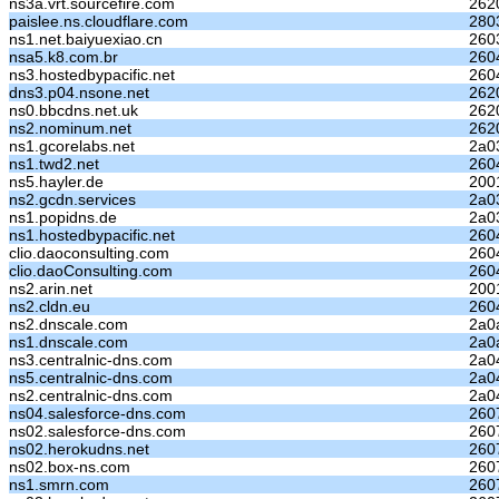
ns3a.vrt.sourcefire.com
262
paislee.ns.cloudflare.com
280
ns1.net.baiyuexiao.cn
260
nsa5.k8.com.br
260
ns3.hostedbypacific.net
260
dns3.p04.nsone.net
262
ns0.bbcdns.net.uk
262
ns2.nominum.net
2620
ns1.gcorelabs.net
2a0
ns1.twd2.net
260
ns5.hayler.de
200
ns2.gcdn.services
2a0
ns1.popidns.de
2a0
ns1.hostedbypacific.net
260
clio.daoconsulting.com
260
clio.daoConsulting.com
260
ns2.arin.net
200
ns2.cldn.eu
260
ns2.dnscale.com
2a0
ns1.dnscale.com
2a0
ns3.centralnic-dns.com
2a0
ns5.centralnic-dns.com
2a0
ns2.centralnic-dns.com
2a0
ns04.salesforce-dns.com
260
ns02.salesforce-dns.com
260
ns02.herokudns.net
260
ns02.box-ns.com
260
ns1.smrn.com
2607