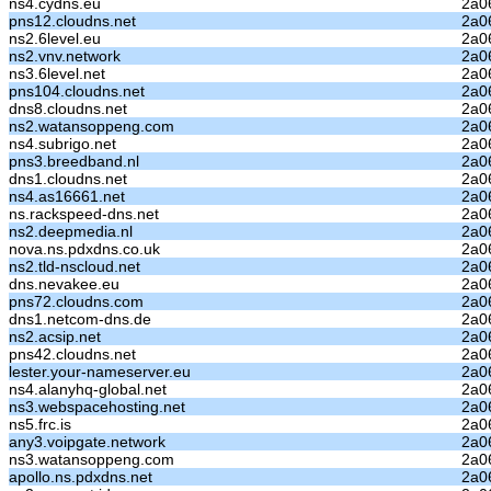
ns4.cydns.eu
2a06
pns12.cloudns.net
2a0
ns2.6level.eu
2a06
ns2.vnv.network
2a06
ns3.6level.net
2a06
pns104.cloudns.net
2a06
dns8.cloudns.net
2a06
ns2.watansoppeng.com
2a0
ns4.subrigo.net
2a0
pns3.breedband.nl
2a06
dns1.cloudns.net
2a06
ns4.as16661.net
2a0
ns.rackspeed-dns.net
2a06
ns2.deepmedia.nl
2a06
nova.ns.pdxdns.co.uk
2a06
ns2.tld-nscloud.net
2a0
dns.nevakee.eu
2a0
pns72.cloudns.com
2a06
dns1.netcom-dns.de
2a0
ns2.acsip.net
2a06
pns42.cloudns.net
2a06
lester.your-nameserver.eu
2a06
ns4.alanyhq-global.net
2a06
ns3.webspacehosting.net
2a0
ns5.frc.is
2a06
any3.voipgate.network
2a06
ns3.watansoppeng.com
2a0
apollo.ns.pdxdns.net
2a06