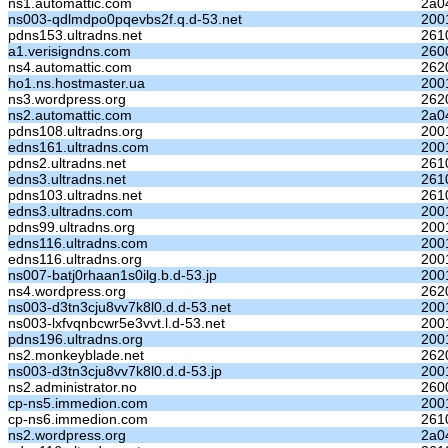
ns1.automattic.com
2a04
ns003-qdlmdpo0pqevbs2f.q.d-53.net
200
pdns153.ultradns.net
261
a1.verisigndns.com
260
ns4.automattic.com
262
ho1.ns.hostmaster.ua
200
ns3.wordpress.org
262
ns2.automattic.com
2a04
pdns108.ultradns.org
200
edns161.ultradns.com
2001
pdns2.ultradns.net
261
edns3.ultradns.net
261
pdns103.ultradns.net
261
edns3.ultradns.com
2001
pdns99.ultradns.org
200
edns116.ultradns.com
2001
edns116.ultradns.org
200
ns007-batj0rhaan1s0ilg.b.d-53.jp
200
ns4.wordpress.org
262
ns003-d3tn3cju8vv7k8l0.d.d-53.net
200
ns003-lxfvqnbcwr5e3vvt.l.d-53.net
200
pdns196.ultradns.org
200
ns2.monkeyblade.net
262
ns003-d3tn3cju8vv7k8l0.d.d-53.jp
200
ns2.administrator.no
260
cp-ns5.immedion.com
2001
cp-ns6.immedion.com
261
ns2.wordpress.org
2a04