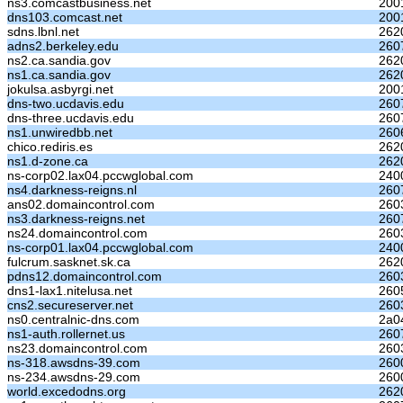
ns3.comcastbusiness.net
200
dns103.comcast.net
200
sdns.lbnl.net
262
adns2.berkeley.edu
2607
ns2.ca.sandia.gov
262
ns1.ca.sandia.gov
262
jokulsa.asbyrgi.net
200
dns-two.ucdavis.edu
2607
dns-three.ucdavis.edu
260
ns1.unwiredbb.net
260
chico.rediris.es
262
ns1.d-zone.ca
262
ns-corp02.lax04.pccwglobal.com
240
ns4.darkness-reigns.nl
2607
ans02.domaincontrol.com
260
ns3.darkness-reigns.net
2607
ns24.domaincontrol.com
260
ns-corp01.lax04.pccwglobal.com
240
fulcrum.sasknet.sk.ca
262
pdns12.domaincontrol.com
2603
dns1-lax1.nitelusa.net
260
cns2.secureserver.net
260
ns0.centralnic-dns.com
2a0
ns1-auth.rollernet.us
2607
ns23.domaincontrol.com
260
ns-318.awsdns-39.com
260
ns-234.awsdns-29.com
260
world.excedodns.org
262