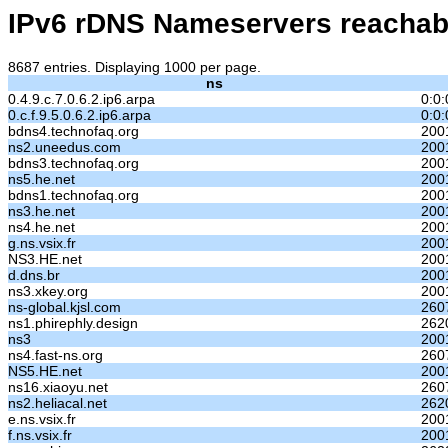
IPv6 rDNS Nameservers reachable
8687 entries. Displaying 1000 per page.
ns
0.4.9.c.7.0.6.2.ip6.arpa
0:0:
0.c.f.9.5.0.6.2.ip6.arpa
0:0:
bdns4.technofaq.org
200
ns2.uneedus.com
200
bdns3.technofaq.org
200
ns5.he.net
200
bdns1.technofaq.org
200
ns3.he.net
200
ns4.he.net
200
g.ns.vsix.fr
200
NS3.HE.net
200
d.dns.br
2001
ns3.xkey.org
200
ns-global.kjsl.com
260
ns1.phirephly.design
262
ns3
200
ns4.fast-ns.org
260
NS5.HE.net
200
ns16.xiaoyu.net
260
ns2.heliacal.net
262
e.ns.vsix.fr
200
f.ns.vsix.fr
200