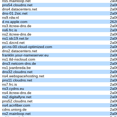
ns5.mainloop.net
2a06
pns54.cloudns.net
2a0
dns4.datacenters.net
2a0
dns-01.2sic.net
2a06
ns9.rdw.nl
2a06
d.ns.apple.com
262
ns3.itcrew-dns.de
2a06
ns6.frc.is
2a06
ns2.itcrew-dns.de
2a06
ns1.idc19.net.br
2a06
ns1.dzcrd.net
2a06
pri-ns-00.cloud-optimized.com
2a0
dns2.datacenters.net
2a0
franklin.your-nameserver.eu
2a06
ns1.tld-nscloud.com
2a0
dns3.netcom-dns.de
2a0
ns1.jvanbreda.be
2a0
dns32.cloudns.net
2a0
ns4.webspacehosting.net
2a0
pns11.cloudns.net
2a0
ns7.frc.is
2a06
ns3.cydns.eu
2a06
ns4.itcrew-dns.de
2a06
ns2.digitalfyre.net
2a0
pns52.cloudns.net
2a0
ns4.acnfiber.com
2a06
cdns.uniorg.de
2a0
ns2.mainloop.net
2a0