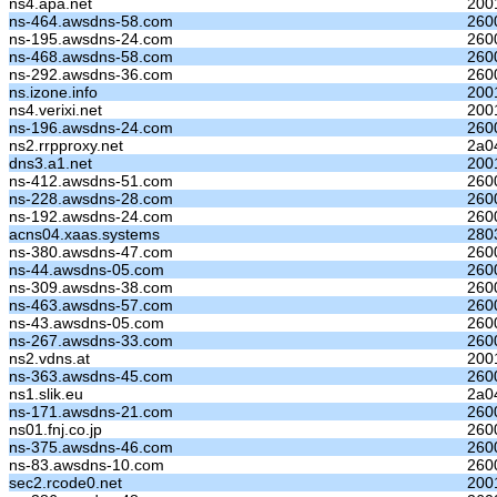
ns4.apa.net
200
ns-464.awsdns-58.com
260
ns-195.awsdns-24.com
260
ns-468.awsdns-58.com
260
ns-292.awsdns-36.com
260
ns.izone.info
200
ns4.verixi.net
200
ns-196.awsdns-24.com
260
ns2.rrpproxy.net
2a0
dns3.a1.net
200
ns-412.awsdns-51.com
260
ns-228.awsdns-28.com
260
ns-192.awsdns-24.com
260
acns04.xaas.systems
280
ns-380.awsdns-47.com
260
ns-44.awsdns-05.com
260
ns-309.awsdns-38.com
260
ns-463.awsdns-57.com
260
ns-43.awsdns-05.com
260
ns-267.awsdns-33.com
260
ns2.vdns.at
200
ns-363.awsdns-45.com
260
ns1.slik.eu
2a0
ns-171.awsdns-21.com
260
ns01.fnj.co.jp
260
ns-375.awsdns-46.com
260
ns-83.awsdns-10.com
260
sec2.rcode0.net
200