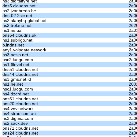
ns3.digitalfyre.net
2a0
dns5.cloudns.net
2a06
ns2.jvanbreda.be
2a0
dns-02.2sic.net
2a06
ns2.alanyhq-global.net
2a06
ns2.trelane.net
262
ns1.ns.ua
2a0
pns64.cloudns.uk
2a06
ns1.subrigo.net
2a0
b.lndns.net
2a06
any1.voipgate.network
2a06
ns3.acsip.net
2a06
nsc2.luogu.com
2a0
ns1.6level.net
2a06
dns51.cloudns.net
2a06
dns44.cloudns.net
2a0
ns3.gms.net.id
2a06
ns1.he.net
200
nsc1.luogu.com
2a0
ns4.dzcrd.net
2a06
pns61.cloudns.net
2a06
pns20.cloudns.net
2a0
ns4.vnv.network
2a06
ns4.strac.com.au
2a06
ns3.digmia.com
2a06
ns2.sack.dev
2a06
pns71.cloudns.net
2a06
pns24.cloudns.net
2a06