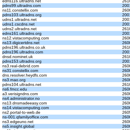
edns116.ultradns.net
261
pdns99.ultradns.com
2001
ns11.constellix.com
260
pdns103.ultradns.org
200
udns1.ultradns.net
2001
udns1.cscdns.net
2001
udns2.ultradns.net
261
edns161.ultradns.org
200
ns12.vistacomputing.com
260
ns13.digicertdns.net
2600
pdns196.ultradns.co.uk
261
pdns196.ultradns.com
2001
dnsd.nominet.uk
261
pdns153.ultradns.org
200
ns3.real-debrid.com
260
ns31.constellix.com
260
dns.resolver.heydfs.com
260
ns3.mao.org
260
pdns104.ultradns.net
261
ns6.fmcc.edu
260
a3.verisigndns.com
260
ns4.administrator.no
260
ns13.dnsmadeeasy.com
260
ns14.vistacomputing.com
260
ns2.portal-to-web.de
260
ns-001.qfamilyoffice.com
260
ns3.edgeuno.net
260
ns5.insight.global
260