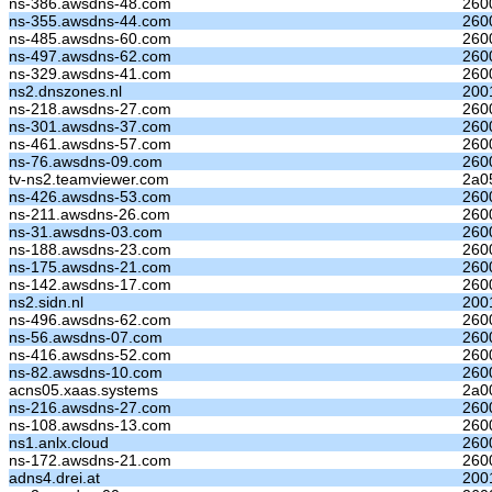
ns-386.awsdns-48.com
260
ns-355.awsdns-44.com
260
ns-485.awsdns-60.com
260
ns-497.awsdns-62.com
260
ns-329.awsdns-41.com
260
ns2.dnszones.nl
200
ns-218.awsdns-27.com
260
ns-301.awsdns-37.com
260
ns-461.awsdns-57.com
260
ns-76.awsdns-09.com
260
tv-ns2.teamviewer.com
2a0
ns-426.awsdns-53.com
260
ns-211.awsdns-26.com
260
ns-31.awsdns-03.com
260
ns-188.awsdns-23.com
260
ns-175.awsdns-21.com
260
ns-142.awsdns-17.com
260
ns2.sidn.nl
200
ns-496.awsdns-62.com
260
ns-56.awsdns-07.com
260
ns-416.awsdns-52.com
260
ns-82.awsdns-10.com
260
acns05.xaas.systems
2a0
ns-216.awsdns-27.com
260
ns-108.awsdns-13.com
260
ns1.anlx.cloud
260
ns-172.awsdns-21.com
260
adns4.drei.at
200