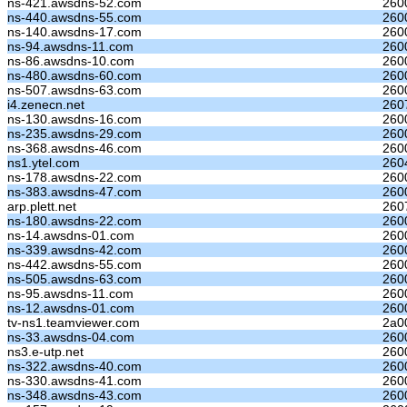
ns-421.awsdns-52.com
260
ns-440.awsdns-55.com
260
ns-140.awsdns-17.com
260
ns-94.awsdns-11.com
260
ns-86.awsdns-10.com
260
ns-480.awsdns-60.com
260
ns-507.awsdns-63.com
260
i4.zenecn.net
260
ns-130.awsdns-16.com
260
ns-235.awsdns-29.com
260
ns-368.awsdns-46.com
260
ns1.ytel.com
260
ns-178.awsdns-22.com
260
ns-383.awsdns-47.com
260
arp.plett.net
2607
ns-180.awsdns-22.com
260
ns-14.awsdns-01.com
260
ns-339.awsdns-42.com
260
ns-442.awsdns-55.com
260
ns-505.awsdns-63.com
260
ns-95.awsdns-11.com
260
ns-12.awsdns-01.com
260
tv-ns1.teamviewer.com
2a0
ns-33.awsdns-04.com
260
ns3.e-utp.net
260
ns-322.awsdns-40.com
260
ns-330.awsdns-41.com
260
ns-348.awsdns-43.com
260