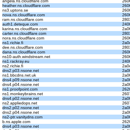
angela.ns.cloudflare.com
260
heather.ns.cloudflare.com
260
ns3.uptons.se
260
nova.ns.cloudflare.com
260
ram.ns.cloudflare.com
280
auth1.deteque.com
240
karina.ns.cloudflare.com
2a0
carter.ns.cloudflare.com
280
nora.ns.cloudflare.com
260
ns1.richie.fi
2a0
dee.ns.cloudflare.com
280
dana.ns.cloudflare.com
260
ns10-auth.windstream.net
260
ns1.rackray.eu
240
ns2.richie.fi
2a0
dns2.p03.nsone.net
2a0
ns1.bbcdns.net.uk
2a0
dns4.p09.nsone.net
2a0
dns4.p04.nsone.net
2a0
ns1.proofpoint.com
262
ns1.monkeybrains.net
2607
dns4.p02.nsone.net
2a0
ns2.appliedops.net
2607
dns2.p02.nsone.net
2a0
dns2.p04.nsone.net
2a0
ns2-ptr.vanitydns.com
2a0
b.ns.apple.com
262
dns4.p03.nsone.net
2a0