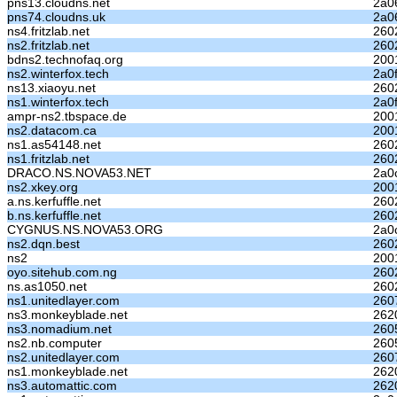
pns13.cloudns.net
2a0
pns74.cloudns.uk
2a06
ns4.fritzlab.net
260
ns2.fritzlab.net
260
bdns2.technofaq.org
200
ns2.winterfox.tech
2a0
ns13.xiaoyu.net
260
ns1.winterfox.tech
2a0
ampr-ns2.tbspace.de
200
ns2.datacom.ca
200
ns1.as54148.net
2602
ns1.fritzlab.net
260
DRACO.NS.NOVA53.NET
2a0
ns2.xkey.org
200
a.ns.kerfuffle.net
260
b.ns.kerfuffle.net
260
CYGNUS.NS.NOVA53.ORG
2a0
ns2.dqn.best
2602
ns2
200
oyo.sitehub.com.ng
260
ns.as1050.net
2602
ns1.unitedlayer.com
260
ns3.monkeyblade.net
262
ns3.nomadium.net
260
ns2.nb.computer
260
ns2.unitedlayer.com
260
ns1.monkeyblade.net
262
ns3.automattic.com
262