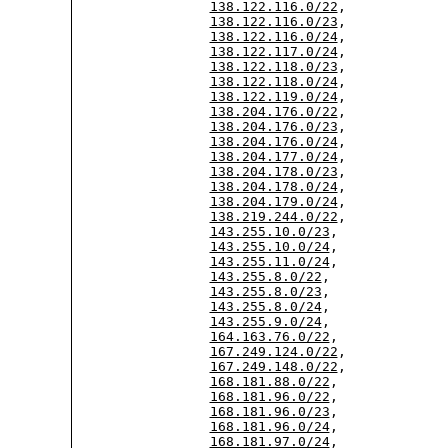
138.122.116.0/22
,

138.122.116.0/23
,

138.122.116.0/24
,

138.122.117.0/24
,

138.122.118.0/23
,

138.122.118.0/24
,

138.122.119.0/24
,

138.204.176.0/22
,

138.204.176.0/23
,

138.204.176.0/24
,

138.204.177.0/24
,

138.204.178.0/23
,

138.204.178.0/24
,

138.204.179.0/24
,

138.219.244.0/22
,

143.255.10.0/23
,

143.255.10.0/24
,

143.255.11.0/24
,

143.255.8.0/22
,

143.255.8.0/23
,

143.255.8.0/24
,

143.255.9.0/24
,

164.163.76.0/22
,

167.249.124.0/22
,

167.249.148.0/22
,

168.181.88.0/22
,

168.181.96.0/22
,

168.181.96.0/23
,

168.181.96.0/24
,

168.181.97.0/24
,
