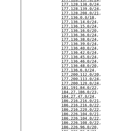
177.128.138.0/24
,

177.128.139.0/24
,

177.128.208.0/21
,

177.136.0.0/18
,

177.136.14.0/24
,

177.136.15.0/24
,

177.136.16.0/20
,

177.136.36.0/24
,

177.136.38.0/24
,

177.136.39.0/24
,

177.136.40.0/24
,

177.136.42.0/24
,

177.136.45.0/24
,

177.136.46.0/24
,

177.136.48.0/20
,

177.136.6.0/24
,

177.200.112.0/20
,

177.200.113.0/24
,

177.200.120.0/24
,

181.191.84.0/22
,

184.27.186.0/23
,

184.27.47.0/24
,

186.216.216.0/21
,

186.216.216.0/22
,

186.216.220.0/22
,

186.226.104.0/21
,

186.226.104.0/22
,

186.226.108.0/22
,

186.226.96.0/20
,
