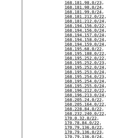
168.181.98.0/23
,

168.181.98.0/24
,

168.181.99.0/24
,

168.181.212.0/22
,

168.181.212.0/24
,

168.194.156.0/22
,

168.194.156.0/24
,

168.194.157.0/24
,

168.194.158.0/24
,

168.194.159.0/24
,

168.195.68.0/22
,

168.195.188.0/22
,

168.195.252.0/22
,

168.195.252.0/23
,

168.195.252.0/24
,

168.195.253.0/24
,

168.195.254.0/23
,

168.195.254.0/24
,

168.195.255.0/24
,

168.196.212.0/22
,

168.196.213.0/24
,

168.205.24.0/22
,

168.205.164.0/22
,

168.228.84.0/22
,

168.232.240.0/22
,

170.0.32.0/22
,

170.78.84.0/22
,

170.79.136.0/22
,

170.79.136.0/23
,

170.79.136.0/24
,
