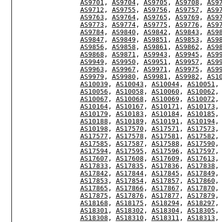
AS9701
, 
AS9704
, 
AS9705
, 
AS9708
, 
AS9
AS9712
, 
AS9755
, 
AS9756
, 
AS9757
, 
AS9
AS9763
, 
AS9764
, 
AS9765
, 
AS9769
, 
AS9
AS9773
, 
AS9774
, 
AS9775
, 
AS9776
, 
AS9
AS9784
, 
AS9840
, 
AS9842
, 
AS9843
, 
AS9
AS9847
, 
AS9849
, 
AS9851
, 
AS9853
, 
AS9
AS9856
, 
AS9858
, 
AS9861
, 
AS9862
, 
AS9
AS9868
, 
AS9871
, 
AS9943
, 
AS9945
, 
AS9
AS9949
, 
AS9950
, 
AS9951
, 
AS9957
, 
AS9
AS9963
, 
AS9967
, 
AS9971
, 
AS9975
, 
AS9
AS9979
, 
AS9980
, 
AS9981
, 
AS9982
, 
AS1
AS10039
, 
AS10043
, 
AS10044
, 
AS10051
,
AS10056
, 
AS10058
, 
AS10060
, 
AS10062
,
AS10067
, 
AS10068
, 
AS10069
, 
AS10072
,
AS10164
, 
AS10167
, 
AS10171
, 
AS10173
,
AS10179
, 
AS10183
, 
AS10184
, 
AS10185
,
AS10188
, 
AS10189
, 
AS10191
, 
AS10194
,
AS10198
, 
AS17570
, 
AS17571
, 
AS17573
,
AS17577
, 
AS17578
, 
AS17581
, 
AS17582
,
AS17585
, 
AS17587
, 
AS17588
, 
AS17590
,
AS17594
, 
AS17595
, 
AS17596
, 
AS17597
,
AS17607
, 
AS17608
, 
AS17609
, 
AS17613
,
AS17833
, 
AS17835
, 
AS17836
, 
AS17838
,
AS17842
, 
AS17844
, 
AS17845
, 
AS17849
,
AS17853
, 
AS17854
, 
AS17857
, 
AS17860
,
AS17865
, 
AS17866
, 
AS17867
, 
AS17870
,
AS17875
, 
AS17876
, 
AS17877
, 
AS17879
,
AS18168
, 
AS18175
, 
AS18294
, 
AS18297
,
AS18301
, 
AS18302
, 
AS18304
, 
AS18305
,
AS18308
, 
AS18310
, 
AS18311
, 
AS18313
,