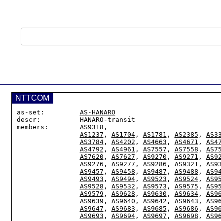
NTTCOM
as-set:         
AS-HANARO
descr:          HANARO-transit

members:        
AS9318
,

AS1237
, 
AS1704
, 
AS1781
, 
AS2385
, 
AS3
AS3784
, 
AS4202
, 
AS4663
, 
AS4671
, 
AS4
AS4792
, 
AS4961
, 
AS7557
, 
AS7558
, 
AS7
AS7620
, 
AS7627
, 
AS9270
, 
AS9271
, 
AS9
AS9276
, 
AS9277
, 
AS9286
, 
AS9321
, 
AS9
AS9457
, 
AS9458
, 
AS9487
, 
AS9488
, 
AS9
AS9493
, 
AS9494
, 
AS9523
, 
AS9524
, 
AS9
AS9528
, 
AS9532
, 
AS9573
, 
AS9575
, 
AS9
AS9579
, 
AS9628
, 
AS9630
, 
AS9634
, 
AS9
AS9639
, 
AS9640
, 
AS9642
, 
AS9643
, 
AS9
AS9647
, 
AS9683
, 
AS9685
, 
AS9686
, 
AS9
AS9693
, 
AS9694
, 
AS9697
, 
AS9698
, 
AS9