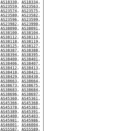
 
AS18330
, 
AS18334
,

 
AS23559
, 
AS23563
,

 
AS23574
, 
AS23575
,

 
AS23580
, 
AS23582
,

 
AS23596
, 
AS23599
,

 
AS23982
, 
AS23990
,

 
AS38090
, 
AS38091
,

 
AS38100
, 
AS38104
,

 
AS38112
, 
AS38113
,

 
AS38118
, 
AS38119
,

 
AS38125
, 
AS38127
,

 
AS38387
, 
AS38388
,

 
AS38394
, 
AS38395
,

 
AS38400
, 
AS38401
,

 
AS38406
, 
AS38407
,

 
AS38412
, 
AS38413
,

 
AS38418
, 
AS38421
,

 
AS38429
, 
AS38430
,

 
AS38663
, 
AS38664
,

 
AS38673
, 
AS38675
,

 
AS38683
, 
AS38684
,

 
AS38696
, 
AS38697
,

 
AS45360
, 
AS45361
,

 
AS45366
, 
AS45368
,

 
AS45378
, 
AS45381
,

 
AS45389
, 
AS45391
,

 
AS45400
, 
AS45403
,

 
AS45981
, 
AS45986
,

 
AS46001
, 
AS46004
,

 
AS55587
, 
AS55589
,
